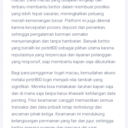
macau. Data macau yang disajikan lengkap dan
terbaru membantu bettor dalam membuat prediksi
yang lebih tepat sasaran, meningkatkan peluang
meraih kemenangan besar. Platform ini juga dikenal
karena kecepatan proses deposit dan penarikan,
sehingga pengalaman bermain semakin
menyenangkan dan tanpa hambatan. Banyak bettor
yang beralih ke petir800 sebagai pilihan utama karena
reputasinya yang terpercaya dan layanan pelanggan
yang responsif, siap membantu kapan saja dibutuhkan.
Bagi para penggemar togel macau, kemudahan akses
melalui petir800 login menjadi nilai tambah yang
signifikan. Mereka bisa melakukan taruhan kapan saja
dan di mana saja tanpa harus khawatir kehilangan data
penting. Fitur keamanan canggih memastikan semua
transaksi dan data pribadi tetap terlindungi dari
ancaman pihak ketiga. Keamanan ini mendukung
kelangsungan permainan yang fair dan jujur, sehingga
bettor merasa nyaman dan percaya diri saat