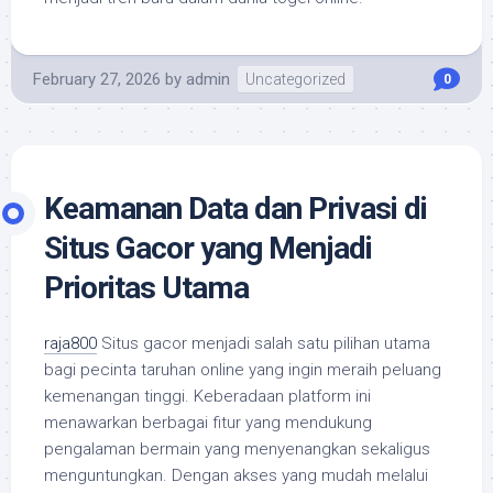
February 27, 2026
by
admin
Uncategorized
0
Keamanan Data dan Privasi di
Situs Gacor yang Menjadi
Prioritas Utama
raja800
Situs gacor menjadi salah satu pilihan utama
bagi pecinta taruhan online yang ingin meraih peluang
kemenangan tinggi. Keberadaan platform ini
menawarkan berbagai fitur yang mendukung
pengalaman bermain yang menyenangkan sekaligus
menguntungkan. Dengan akses yang mudah melalui