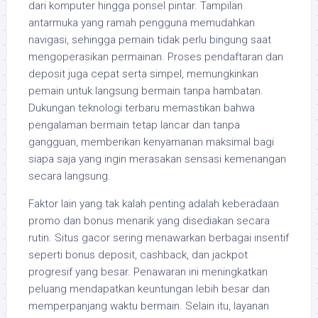
dari komputer hingga ponsel pintar. Tampilan
antarmuka yang ramah pengguna memudahkan
navigasi, sehingga pemain tidak perlu bingung saat
mengoperasikan permainan. Proses pendaftaran dan
deposit juga cepat serta simpel, memungkinkan
pemain untuk langsung bermain tanpa hambatan.
Dukungan teknologi terbaru memastikan bahwa
pengalaman bermain tetap lancar dan tanpa
gangguan, memberikan kenyamanan maksimal bagi
siapa saja yang ingin merasakan sensasi kemenangan
secara langsung.
Faktor lain yang tak kalah penting adalah keberadaan
promo dan bonus menarik yang disediakan secara
rutin. Situs gacor sering menawarkan berbagai insentif
seperti bonus deposit, cashback, dan jackpot
progresif yang besar. Penawaran ini meningkatkan
peluang mendapatkan keuntungan lebih besar dan
memperpanjang waktu bermain. Selain itu, layanan