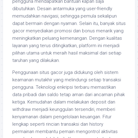
pengguna mendapatkan bantuan kapan saja
dibutuhkan. Desain antarmuka yang user-friendly
memudahkan navigasi, sehingga pemula sekalipun
dapat bermain dengan nyaman. Selain itu, banyak situs
gacor menyediakan promosi dan bonus menarik yang
meningkatkan peluang kemenangan. Dengan kualitas
layanan yang terus ditingkatkan, platform ini menjadi
pilihan utama untuk meraih hasil maksimal dari setiap
taruhan yang dilakukan.
Penggunaan situs gacor juga didukung oleh sistem
keamanan mutakhir yang melindungi setiap transaksi
pengguna. Teknologi enkripsi terbaru memastikan
data pribadi dan saldo tetap aman dari ancaman pihak
ketiga. Kemudahan dalam melakukan deposit dan
withdraw menjadi keunggulan tersendiri, memberi
kenyamanan dalam pengelolaan keuangan. Fitur
lengkap seperti rincian transaksi dan history
permainan membantu pemain mengontrol aktivitas