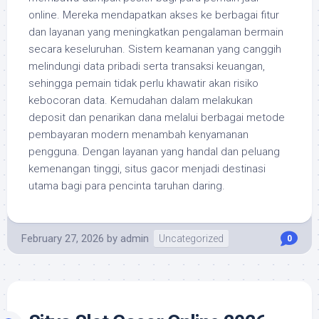
online. Mereka mendapatkan akses ke berbagai fitur
dan layanan yang meningkatkan pengalaman bermain
secara keseluruhan. Sistem keamanan yang canggih
melindungi data pribadi serta transaksi keuangan,
sehingga pemain tidak perlu khawatir akan risiko
kebocoran data. Kemudahan dalam melakukan
deposit dan penarikan dana melalui berbagai metode
pembayaran modern menambah kenyamanan
pengguna. Dengan layanan yang handal dan peluang
kemenangan tinggi, situs gacor menjadi destinasi
utama bagi para pencinta taruhan daring.
February 27, 2026
by
admin
Uncategorized
0