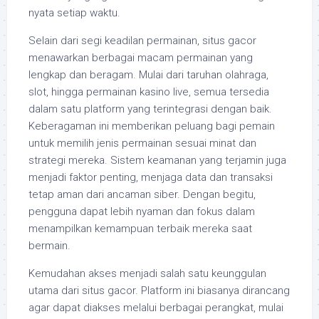
nyata setiap waktu.
Selain dari segi keadilan permainan, situs gacor
menawarkan berbagai macam permainan yang
lengkap dan beragam. Mulai dari taruhan olahraga,
slot, hingga permainan kasino live, semua tersedia
dalam satu platform yang terintegrasi dengan baik.
Keberagaman ini memberikan peluang bagi pemain
untuk memilih jenis permainan sesuai minat dan
strategi mereka. Sistem keamanan yang terjamin juga
menjadi faktor penting, menjaga data dan transaksi
tetap aman dari ancaman siber. Dengan begitu,
pengguna dapat lebih nyaman dan fokus dalam
menampilkan kemampuan terbaik mereka saat
bermain.
Kemudahan akses menjadi salah satu keunggulan
utama dari situs gacor. Platform ini biasanya dirancang
agar dapat diakses melalui berbagai perangkat, mulai