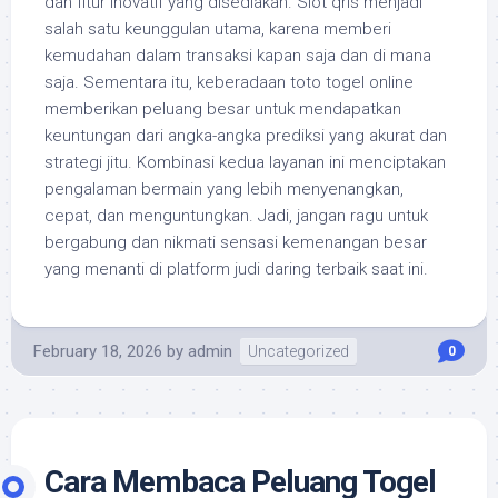
dan fitur inovatif yang disediakan. Slot qris menjadi
salah satu keunggulan utama, karena memberi
kemudahan dalam transaksi kapan saja dan di mana
saja. Sementara itu, keberadaan toto togel online
memberikan peluang besar untuk mendapatkan
keuntungan dari angka-angka prediksi yang akurat dan
strategi jitu. Kombinasi kedua layanan ini menciptakan
pengalaman bermain yang lebih menyenangkan,
cepat, dan menguntungkan. Jadi, jangan ragu untuk
bergabung dan nikmati sensasi kemenangan besar
yang menanti di platform judi daring terbaik saat ini.
February 18, 2026
by
admin
Uncategorized
0
Cara Membaca Peluang Togel