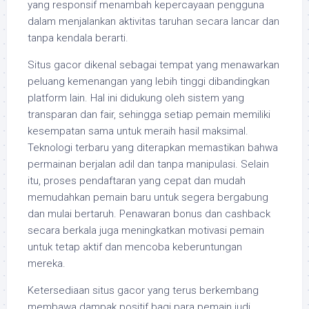
yang responsif menambah kepercayaan pengguna
dalam menjalankan aktivitas taruhan secara lancar dan
tanpa kendala berarti.
Situs gacor dikenal sebagai tempat yang menawarkan
peluang kemenangan yang lebih tinggi dibandingkan
platform lain. Hal ini didukung oleh sistem yang
transparan dan fair, sehingga setiap pemain memiliki
kesempatan sama untuk meraih hasil maksimal.
Teknologi terbaru yang diterapkan memastikan bahwa
permainan berjalan adil dan tanpa manipulasi. Selain
itu, proses pendaftaran yang cepat dan mudah
memudahkan pemain baru untuk segera bergabung
dan mulai bertaruh. Penawaran bonus dan cashback
secara berkala juga meningkatkan motivasi pemain
untuk tetap aktif dan mencoba keberuntungan
mereka.
Ketersediaan situs gacor yang terus berkembang
membawa dampak positif bagi para pemain judi