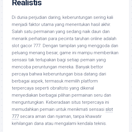
Realistis
Di dunia perjudian daring, keberuntungan sering kali
menjadi faktor utama yang menentukan hasil akhir.
Salah satu permainan yang sedang naik daun dan
menarik perhatian para pecinta taruhan online adalah
slot gacor 777. Dengan tampilan yang menggoda dan
peluang menang besar, game ini mampu memberikan
sensasi tak terlupakan bagi setiap pemain yang
mencoba peruntungan mereka. Banyak bettor
percaya bahwa keberuntungan bisa datang dari
berbagai aspek, termasuk memilih platform
terpercaya seperti obraltoto yang dikenal
menyediakan berbagai pilihan permainan seru dan
menguntungkan. Keberadaan situs terpercaya ini
memudahkan pemain untuk menikmati sensasi
slot
777
secara aman dan nyaman, tanpa khawatir
kehilangan dana atau mengalami kendala teknis.