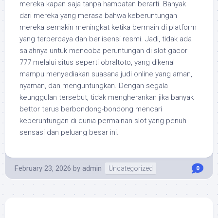
mereka kapan saja tanpa hambatan berarti. Banyak
dari mereka yang merasa bahwa keberuntungan
mereka semakin meningkat ketika bermain di platform
yang terpercaya dan berlisensi resmi. Jadi, tidak ada
salahnya untuk mencoba peruntungan di slot gacor
777 melalui situs seperti obraltoto, yang dikenal
mampu menyediakan suasana judi online yang aman,
nyaman, dan menguntungkan. Dengan segala
keunggulan tersebut, tidak mengherankan jika banyak
bettor terus berbondong-bondong mencari
keberuntungan di dunia permainan slot yang penuh
sensasi dan peluang besar ini.
February 23, 2026
by
admin
Uncategorized
0