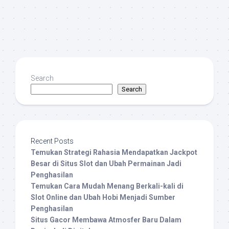
Search
Search
Recent Posts
Temukan Strategi Rahasia Mendapatkan Jackpot
Besar di Situs Slot dan Ubah Permainan Jadi
Penghasilan
Temukan Cara Mudah Menang Berkali-kali di
Slot Online dan Ubah Hobi Menjadi Sumber
Penghasilan
Situs Gacor Membawa Atmosfer Baru Dalam