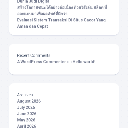
Dunia Judi Digital
สร้างโอกาสชนะได้อย่างต่อเนื่อง ด้วยวิธีเล่น สล็อต ที่
ออกแบบมาเพื่อผลลัพธ์ที่ดีกว่า
Evaluasi Sistem Transaksi Di Situs Gacor Yang
Aman dan Cepat
Recent Comments
A WordPress Commenter
on
Hello world!
Archives
August 2026
July 2026
June 2026
May 2026
April 2026