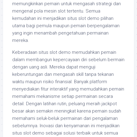
memungkinkan pemain untuk mengasah strategi dan
mengenal pola mesin slot tertentu. Semua
kemudahan ini menjadikan situs slot demo pilihan
utama bagi pemula maupun pemain berpengalaman
yang ingin menambah pengetahuan permainan
mereka.
Keberadaan situs slot demo memudahkan pemain
dalam membangun kepercayaan diri sebelum bermain
dengan uang asli. Mereka dapat menguji
keberuntungan dan mengasah skill tanpa tekanan
waktu maupun risiko finansial. Banyak platform
menyediakan fitur interaktif yang memudahkan pemain
memahami mekanisme setiap permainan secara
detail. Dengan latihan rutin, peluang meraih jackpot
besar akan semakin meningkat karena pemain sudah
memahami seluk-beluk permainan dari pengalaman
sebelumnya. Inovasi dan kenyamanan ini menjadikan
situs slot demo sebagai solusi terbaik untuk semua