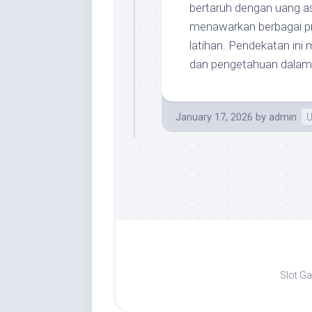
bertaruh dengan uang asl
menawarkan berbagai p
latihan. Pendekatan ini
dan pengetahuan dalam d
January 17, 2026
by
admin
U
Slot G