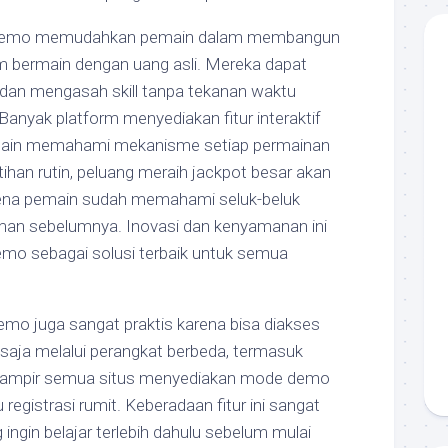
t demo memudahkan pemain dalam membangun
um bermain dengan uang asli. Mereka dapat
dan mengasah skill tanpa tekanan waktu
 Banyak platform menyediakan fitur interaktif
in memahami mekanisme setiap permainan
tihan rutin, peluang meraih jackpot besar akan
ena pemain sudah memahami seluk-beluk
man sebelumnya. Inovasi dan kenyamanan ini
emo sebagai solusi terbaik untuk semua
mo juga sangat praktis karena bisa diakses
saja melalui perangkat berbeda, termasuk
Hampir semua situs menyediakan mode demo
 registrasi rumit. Keberadaan fitur ini sangat
gin belajar terlebih dahulu sebelum mulai