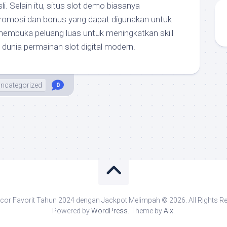
i. Selain itu, situs slot demo biasanya
romosi dan bonus yang dapat digunakan untuk
 membuka peluang luas untuk meningkatkan skill
unia permainan slot digital modern.
ncategorized
0
acor Favorit Tahun 2024 dengan Jackpot Melimpah © 2026. All Rights Re
Powered by
WordPress
. Theme by
Alx
.