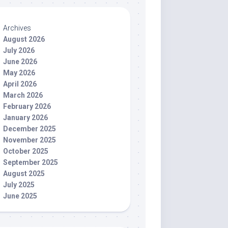
Archives
August 2026
July 2026
June 2026
May 2026
April 2026
March 2026
February 2026
January 2026
December 2025
November 2025
October 2025
September 2025
August 2025
July 2025
June 2025