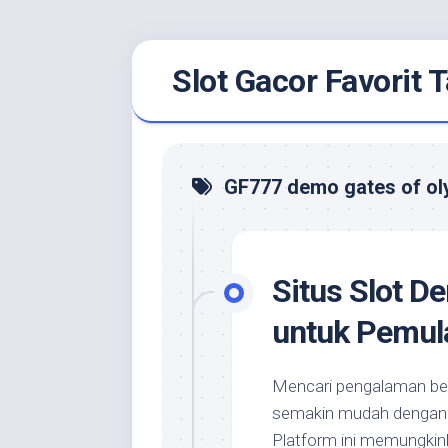
Skip
Slot Gacor Favorit
to
content
GF777 demo gates of o
Situs Slot D
untuk Pemula
Mencari pengalaman be
semakin mudah dengan
Platform ini memungkin