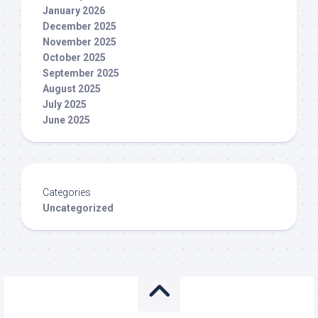
January 2026
December 2025
November 2025
October 2025
September 2025
August 2025
July 2025
June 2025
Categories
Uncategorized