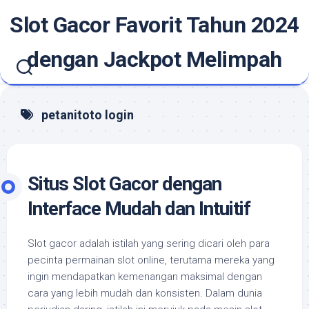
Skip
Slot Gacor Favorit Tahun 2024
to
content
dengan Jackpot Melimpah
petanitoto login
Situs Slot Gacor dengan
Interface Mudah dan Intuitif
Slot gacor adalah istilah yang sering dicari oleh para
pecinta permainan slot online, terutama mereka yang
ingin mendapatkan kemenangan maksimal dengan
cara yang lebih mudah dan konsisten. Dalam dunia