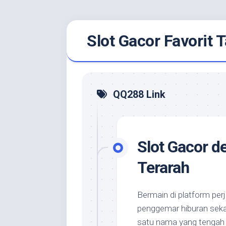
Skip
Slot Gacor Favorit
to
content
QQ288 Link
Slot Gacor 
Terarah
Bermain di platform per
penggemar hiburan seka
satu nama yang tengah