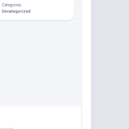
Categories
Uncategorized