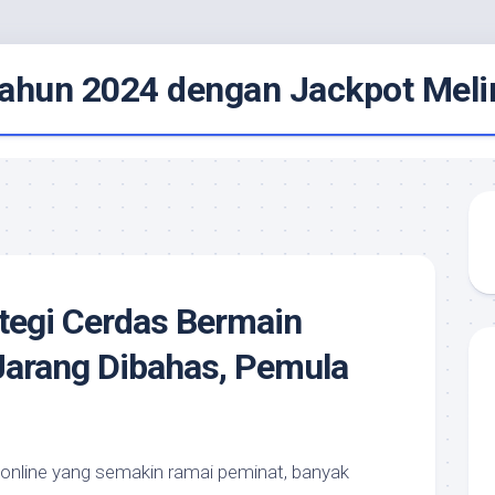
 Tahun 2024 dengan Jackpot Mel
tegi Cerdas Bermain
Jarang Dibahas, Pemula
online yang semakin ramai peminat, banyak