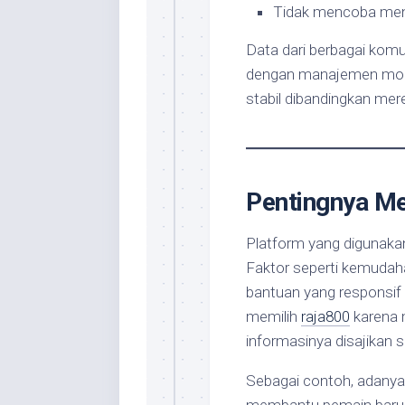
Tidak mencoba meng
Data dari berbagai ko
dengan manajemen modal
stabil dibandingkan me
Pentingnya Me
Platform yang digunaka
Faktor seperti kemudaha
bantuan yang responsif
memilih
raja800
karena 
informasinya disajikan s
Sebagai contoh, adanya