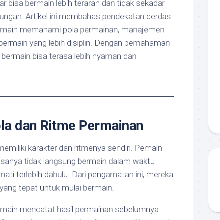
r bisa bermain lebih terarah dan tidak sekadar
ngan. Artikel ini membahas pendekatan cerdas
emain memahami pola permainan, manajemen
 bermain yang lebih disiplin. Dengan pemahaman
 bermain bisa terasa lebih nyaman dan
a dan Ritme Permainan
emiliki karakter dan ritmenya sendiri. Pemain
sanya tidak langsung bermain dalam waktu
ti terlebih dahulu. Dari pengamatan ini, mereka
ang tepat untuk mulai bermain.
emain mencatat hasil permainan sebelumnya