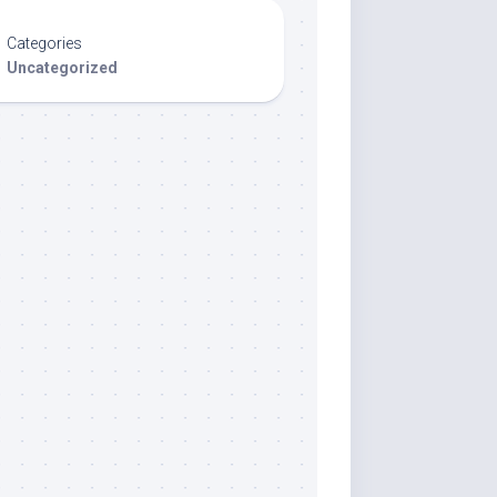
Categories
Uncategorized