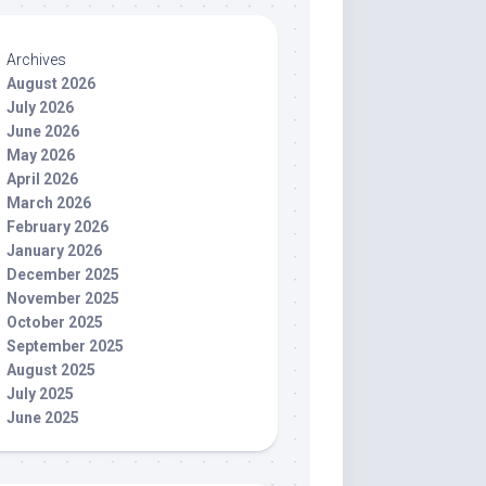
Archives
August 2026
July 2026
June 2026
May 2026
April 2026
March 2026
February 2026
January 2026
December 2025
November 2025
October 2025
September 2025
August 2025
July 2025
June 2025