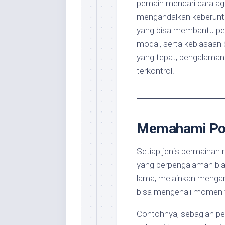
pemain mencari cara aga
mengandalkan keberuntu
yang bisa membantu p
modal, serta kebiasaan
yang tepat, pengalaman
terkontrol.
Memahami Pol
Setiap jenis permainan m
yang berpengalaman bia
lama, melainkan mengama
bisa mengenali momen y
Contohnya, sebagian p