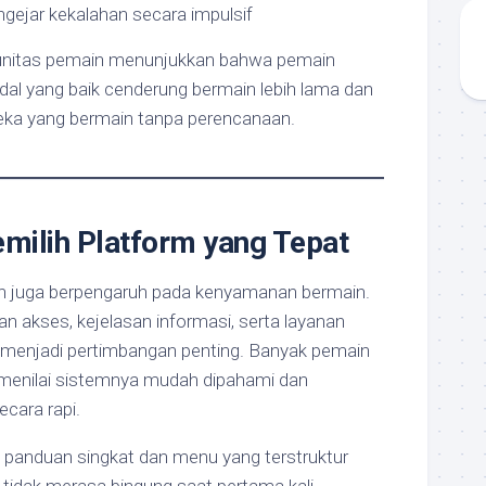
ejar kekalahan secara impulsif
munitas pemain menunjukkan bahwa pemain
 yang baik cenderung bermain lebih lama dan
reka yang bermain tanpa perencanaan.
milih Platform yang Tepat
n juga berpengaruh pada kenyamanan bermain.
n akses, kejelasan informasi, serta layanan
 menjadi pertimbangan penting. Banyak pemain
menilai sistemnya mudah dipahami dan
ecara rapi.
 panduan singkat dan menu yang terstruktur