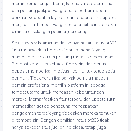
meraih kemenangan besar, karena variasi permainan
dan peluang jackpot yang terus diperbarui secara
berkala. Kecepatan layanan dan respons tim support
menjadi nilai tambah yang membuat situs ini semakin
diminati di kalangan pecinta judi daring.
Selain aspek keamanan dan kenyamanan, ratuslot303
juga menawarkan berbagai bonus menarik yang
mampu meningkatkan peluang meraih kemenangan.
Promosi seperti cashback, free spin, dan bonus
deposit memberikan motivasi lebih untuk tetap setia
bermain. Tidak heran jika banyak pemula maupun
pemain profesional memilih platform ini sebagai
tempat utama untuk mengasah keberuntungan
mereka. Memanfaatkan fitur terbaru dan update rutin
memastikan setiap pengguna mendapatkan
pengalaman terbaik yang tidak akan mereka temukan
di tempat lain. Dengan demikian, ratuslot303 tidak
hanya sekadar situs judi online biasa, tetapi juga