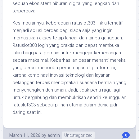
sebuah ekosistem hiburan digital yang lengkap dan
terpercaya.
Kesimpulannya, keberadaan ratuslot303 link alternatif
menjadi solusi cerdas bagi siapa saja yang ingin
memastikan akses tetap lancar dan tanpa gangguan.
Ratuslot303 login yang praktis dan cepat membuka
jalan bagi para pemain untuk mengejar kemenangan
secara maksimal. Keberhasilan besar menanti mereka
yang berani mencoba peruntungan di platform ini,
karena kombinasi inovasi teknologi dan layanan
pelanggan terbaik menciptakan suasana bermain yang
menyenangkan dan aman. Jadi, tidak perlu ragu lagi
untuk bergabung dan membuktikan sendiri keunggulan
ratuslot303 sebagai pilihan utama dalam dunia judi
daring saat ini.
March 11, 2026
by
admin
Uncategorized
0