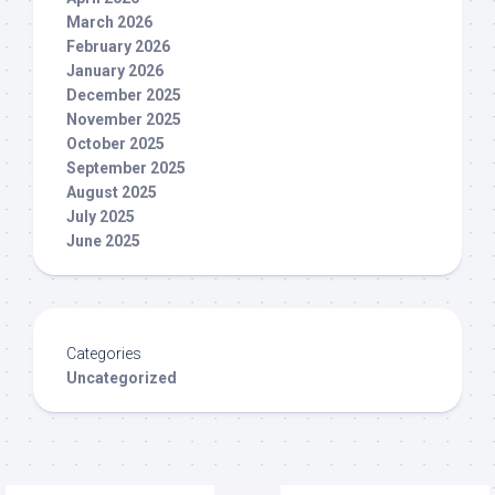
March 2026
February 2026
January 2026
December 2025
November 2025
October 2025
September 2025
August 2025
July 2025
June 2025
Categories
Uncategorized