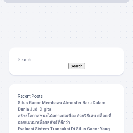
Search
Search
Recent Posts
Situs Gacor Membawa Atmosfer Baru Dalam
Dunia Judi Digital
สร้างโอกาสชนะได้อย่างต่อเนื่อง ด้วยวิธีเล่น สล็อต ที่
ออกแบบมาเพื่อผลลัพธ์ที่ดีกว่า
Evaluasi Sistem Transaksi Di Situs Gacor Yang