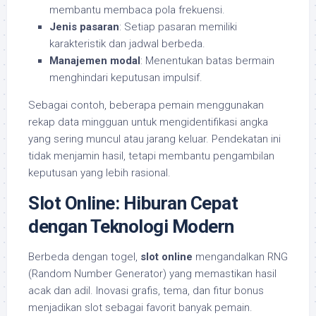
membantu membaca pola frekuensi.
Jenis pasaran
: Setiap pasaran memiliki
karakteristik dan jadwal berbeda.
Manajemen modal
: Menentukan batas bermain
menghindari keputusan impulsif.
Sebagai contoh, beberapa pemain menggunakan
rekap data mingguan untuk mengidentifikasi angka
yang sering muncul atau jarang keluar. Pendekatan ini
tidak menjamin hasil, tetapi membantu pengambilan
keputusan yang lebih rasional.
Slot Online: Hiburan Cepat
dengan Teknologi Modern
Berbeda dengan togel,
slot online
mengandalkan RNG
(Random Number Generator) yang memastikan hasil
acak dan adil. Inovasi grafis, tema, dan fitur bonus
menjadikan slot sebagai favorit banyak pemain.