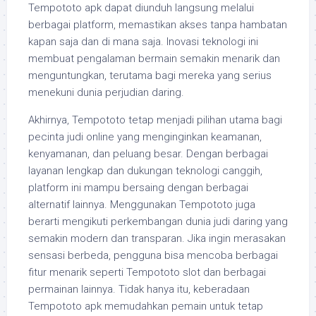
Tempototo apk dapat diunduh langsung melalui
berbagai platform, memastikan akses tanpa hambatan
kapan saja dan di mana saja. Inovasi teknologi ini
membuat pengalaman bermain semakin menarik dan
menguntungkan, terutama bagi mereka yang serius
menekuni dunia perjudian daring.
Akhirnya, Tempototo tetap menjadi pilihan utama bagi
pecinta judi online yang menginginkan keamanan,
kenyamanan, dan peluang besar. Dengan berbagai
layanan lengkap dan dukungan teknologi canggih,
platform ini mampu bersaing dengan berbagai
alternatif lainnya. Menggunakan Tempototo juga
berarti mengikuti perkembangan dunia judi daring yang
semakin modern dan transparan. Jika ingin merasakan
sensasi berbeda, pengguna bisa mencoba berbagai
fitur menarik seperti Tempototo slot dan berbagai
permainan lainnya. Tidak hanya itu, keberadaan
Tempototo apk memudahkan pemain untuk tetap