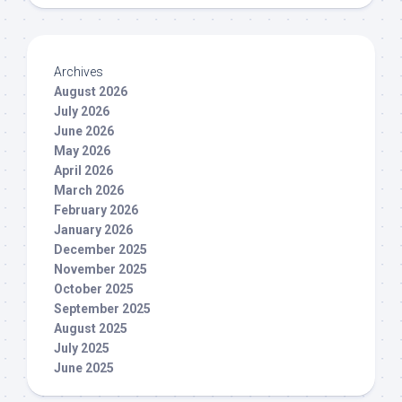
Archives
August 2026
July 2026
June 2026
May 2026
April 2026
March 2026
February 2026
January 2026
December 2025
November 2025
October 2025
September 2025
August 2025
July 2025
June 2025