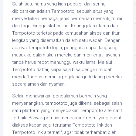
Salah satu nama yang kian populer dan sering
dibicarakan adalah Tempototo, sebuah situs yang
menyediakan berbagai jenis permainan menarik, mulai
dari togel hingga slot online. Keunggulan utama dari
Tempototo terletak pada kemudahan akses dan fitur
lengkap yang disematkan dalam satu wadah. Dengan
adanya Tempototo login, pengguna dapat langsung
masuk ke dalam akun mereka dan menikmati layanan
tanpa harus repot menunggu waktu lama. Melalui
Tempototo daftar, siapa saja bisa dengan mudah
mendaftar dan memulai perjalanan judi daring mereka
secara aman dan nyaman.
Selain menawarkan pengalaman bermain yang
menyenangkan,
tempototo
juga dikenal sebagai salah
satu platform yang menyediakan Tempototo alternatif
terbaik. Banyak pemain mencari link resmi yang dapat
diakses kapan saja, terutama Tempototo link dan
Tempototo link alternatif, agar tidak terhambat oleh