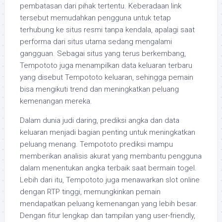
pembatasan dari pihak tertentu. Keberadaan link
tersebut memudahkan pengguna untuk tetap
terhubung ke situs resmi tanpa kendala, apalagi saat
performa dari situs utama sedang mengalami
gangguan. Sebagai situs yang terus berkembang,
Tempototo juga menampilkan data keluaran terbaru
yang disebut Tempototo keluaran, sehingga pemain
bisa mengikuti trend dan meningkatkan peluang
kemenangan mereka.
Dalam dunia judi daring, prediksi angka dan data
keluaran menjadi bagian penting untuk meningkatkan
peluang menang. Tempototo prediksi mampu
memberikan analisis akurat yang membantu pengguna
dalam menentukan angka terbaik saat bermain togel.
Lebih dari itu, Tempototo juga menawarkan slot online
dengan RTP tinggi, memungkinkan pemain
mendapatkan peluang kemenangan yang lebih besar.
Dengan fitur lengkap dan tampilan yang user-friendly,