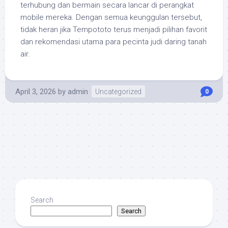
terhubung dan bermain secara lancar di perangkat
mobile mereka. Dengan semua keunggulan tersebut,
tidak heran jika Tempototo terus menjadi pilihan favorit
dan rekomendasi utama para pecinta judi daring tanah
air.
April 3, 2026
by
admin
Uncategorized
0
Search
Search