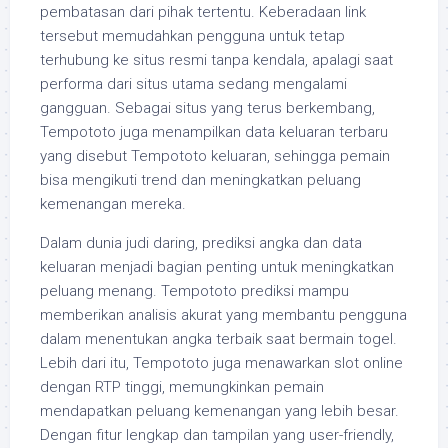
pembatasan dari pihak tertentu. Keberadaan link
tersebut memudahkan pengguna untuk tetap
terhubung ke situs resmi tanpa kendala, apalagi saat
performa dari situs utama sedang mengalami
gangguan. Sebagai situs yang terus berkembang,
Tempototo juga menampilkan data keluaran terbaru
yang disebut Tempototo keluaran, sehingga pemain
bisa mengikuti trend dan meningkatkan peluang
kemenangan mereka.
Dalam dunia judi daring, prediksi angka dan data
keluaran menjadi bagian penting untuk meningkatkan
peluang menang. Tempototo prediksi mampu
memberikan analisis akurat yang membantu pengguna
dalam menentukan angka terbaik saat bermain togel.
Lebih dari itu, Tempototo juga menawarkan slot online
dengan RTP tinggi, memungkinkan pemain
mendapatkan peluang kemenangan yang lebih besar.
Dengan fitur lengkap dan tampilan yang user-friendly,