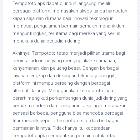
Tempototo apk dapat diunduh langsung melalui
berbagai platform, memastikan akses tanpa hambatan
kapan saja dan di mana saja. Inovasi teknologi ini
membuat pengalaman bermain semakin menarik dan
menguntungkan, terutama bagi mereka yang serius
menekuni dunia perjudian daring.
Akhirnya, Tempototo tetap menjadi pilihan utama bagi
pecinta judi online yang menginginkan keamanan,
kenyamanan, dan peluang besar. Dengan berbagai
layanan lengkap dan dukungan teknologi canggih,
platform ini mampu bersaing dengan berbagai
alternatif lainnya. Menggunakan Tempototo juga
berarti mengikuti perkembangan dunia judi daring yang
semakin modern dan transparan. Jika ingin merasakan
sensasi berbeda, pengguna bisa mencoba berbagai
fitur menarik seperti Tempototo slot dan berbagai
permainan lainnya. Tidak hanya itu, keberadaan
Tempototo apk memudahkan pemain untuk tetap