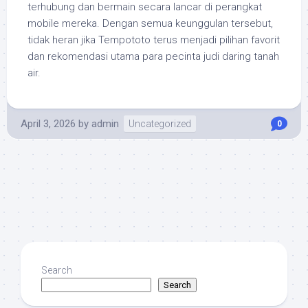
terhubung dan bermain secara lancar di perangkat
mobile mereka. Dengan semua keunggulan tersebut,
tidak heran jika Tempototo terus menjadi pilihan favorit
dan rekomendasi utama para pecinta judi daring tanah
air.
April 3, 2026
by
admin
Uncategorized
0
Search
Search