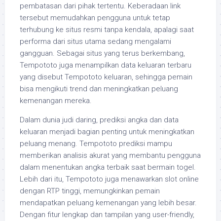
pembatasan dari pihak tertentu. Keberadaan link
tersebut memudahkan pengguna untuk tetap
terhubung ke situs resmi tanpa kendala, apalagi saat
performa dari situs utama sedang mengalami
gangguan. Sebagai situs yang terus berkembang,
Tempototo juga menampilkan data keluaran terbaru
yang disebut Tempototo keluaran, sehingga pemain
bisa mengikuti trend dan meningkatkan peluang
kemenangan mereka.
Dalam dunia judi daring, prediksi angka dan data
keluaran menjadi bagian penting untuk meningkatkan
peluang menang. Tempototo prediksi mampu
memberikan analisis akurat yang membantu pengguna
dalam menentukan angka terbaik saat bermain togel.
Lebih dari itu, Tempototo juga menawarkan slot online
dengan RTP tinggi, memungkinkan pemain
mendapatkan peluang kemenangan yang lebih besar.
Dengan fitur lengkap dan tampilan yang user-friendly,