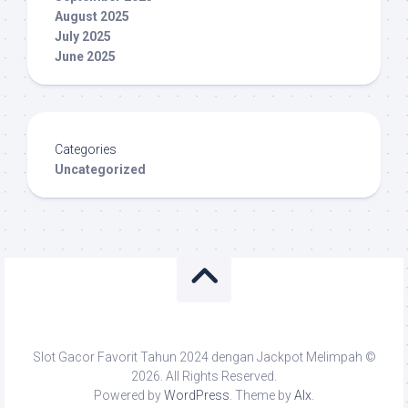
August 2025
July 2025
June 2025
Categories
Uncategorized
Slot Gacor Favorit Tahun 2024 dengan Jackpot Melimpah ©
2026. All Rights Reserved.
Powered by
WordPress
. Theme by
Alx
.