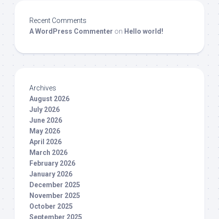
Recent Comments
A WordPress Commenter
on
Hello world!
Archives
August 2026
July 2026
June 2026
May 2026
April 2026
March 2026
February 2026
January 2026
December 2025
November 2025
October 2025
September 2025