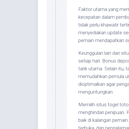
Faktor utama yang memb
kecepatan dalam pembar
tidak perlu khawatir tert
menyediakan update seca
pemain mendapatkan su
Keunggulan lain dari si
setiap hari. Bonus depo
tarik utama. Selain itu,
memudahkan pemula untu
dioptimalkan agar pen
menguntungkan.
Memilih situs togel tot
menghindari penipuan. Pa
baik di kalangan pemai
terbuka, dan pengalama