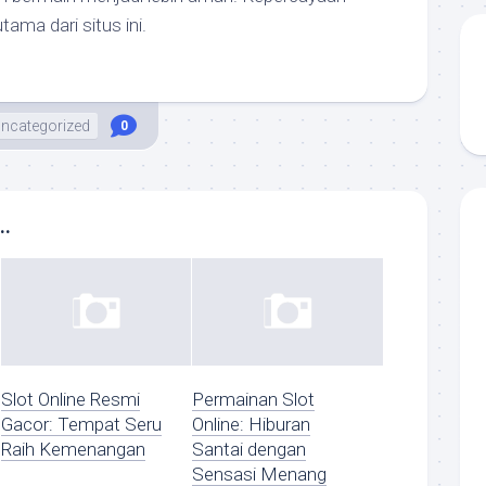
ama dari situs ini.
ncategorized
0
..
Slot Online Resmi
Permainan Slot
Gacor: Tempat Seru
Online: Hiburan
Raih Kemenangan
Santai dengan
Sensasi Menang