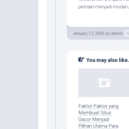
pemain menjadi modal ut
January 17, 2026
by
admin
U
You may also like.
Faktor-Faktor yang
Membuat Situs
Gacor Menjadi
Pilihan Utama Para