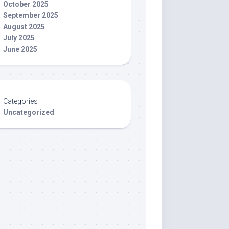
October 2025
September 2025
August 2025
July 2025
June 2025
Categories
Uncategorized