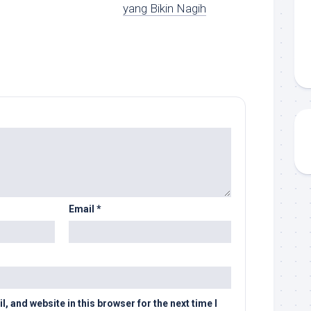
yang Bikin Nagih
Email
*
 and website in this browser for the next time I