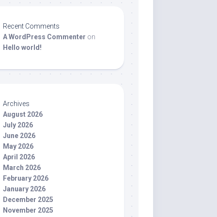
Recent Comments
A WordPress Commenter
on
Hello world!
Archives
August 2026
July 2026
June 2026
May 2026
April 2026
March 2026
February 2026
January 2026
December 2025
November 2025