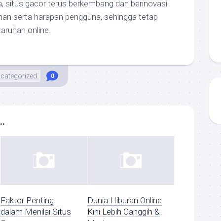
a, situs gacor terus berkembang dan berinovasi
n serta harapan pengguna, sehingga tetap
taruhan online.
categorized
0
..
Faktor Penting
Dunia Hiburan Online
dalam Menilai Situs
Kini Lebih Canggih &