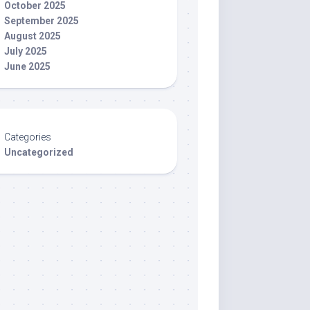
October 2025
September 2025
August 2025
July 2025
June 2025
Categories
Uncategorized