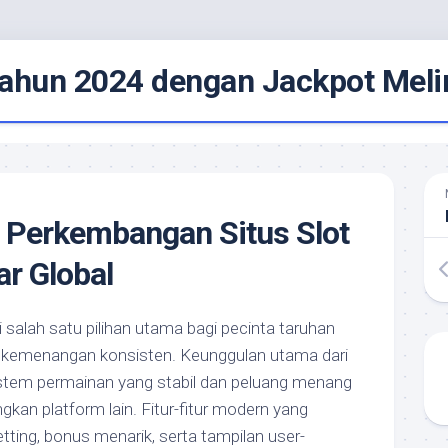
 Tahun 2024 dengan Jackpot Mel
n Perkembangan Situs Slot
ar Global
salah satu pilihan utama bagi pecinta taruhan
ih kemenangan konsisten. Keunggulan utama dari
 sistem permainan yang stabil dan peluang menang
ngkan platform lain. Fitur-fitur modern yang
betting, bonus menarik, serta tampilan user-