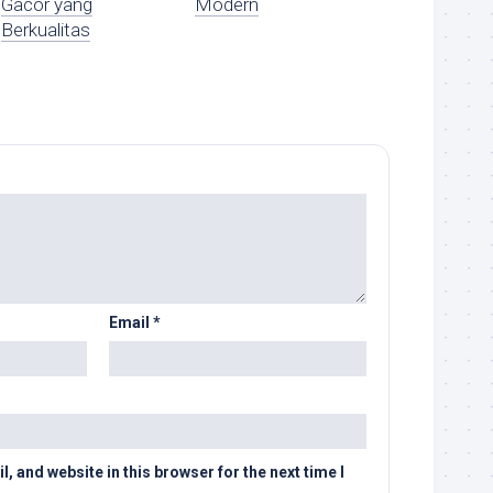
Gacor yang
Modern
Berkualitas
Email
*
 and website in this browser for the next time I