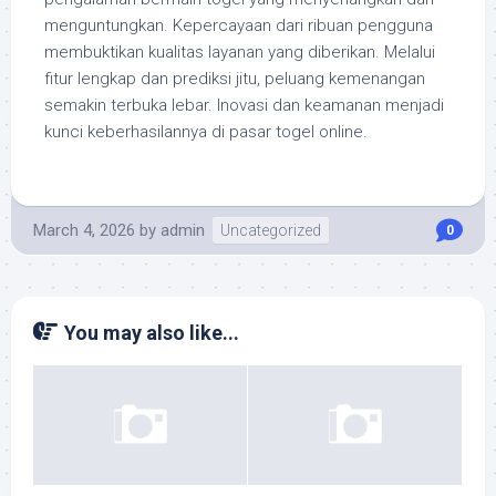
menguntungkan. Kepercayaan dari ribuan pengguna
membuktikan kualitas layanan yang diberikan. Melalui
fitur lengkap dan prediksi jitu, peluang kemenangan
semakin terbuka lebar. Inovasi dan keamanan menjadi
kunci keberhasilannya di pasar togel online.
March 4, 2026
by
admin
Uncategorized
0
You may also like...