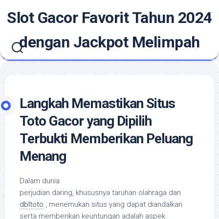
Skip
Slot Gacor Favorit Tahun 2024
to
content
dengan Jackpot Melimpah
Langkah Memastikan Situs
Toto Gacor yang Dipilih
Terbukti Memberikan Peluang
Menang
Dalam dunia
perjudian daring, khususnya taruhan olahraga dan
dbltoto
, menemukan situs yang dapat diandalkan
serta memberikan keuntungan adalah aspek