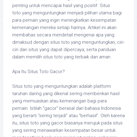
penting untuk mencapai hasil yang positif. Situs
toto yang menguntungkan menjadi pilihan utama bagi
para pemain yang ingin meningkatkan kesempatan
kemenangan mereka setiap harinya. Artikel ini akan
membahas secara mendetail mengenai apa yang
dimaksud dengan situs toto yang menguntungkan, ciri-
ciri dari situs yang dapat dipercaya, serta panduan
dalam memilih situs toto yang terbaik dan aman.
Apa Itu Situs Toto Gacor?
Situs toto yang menguntungkan adalah platform
taruhan daring yang dikenal sering memberikan hasil
yang memuaskan atau kemenangan bagi para
pemain. Istilah “gacor” berasal dari bahasa Indonesia
yang berarti “sering terjadi” atau “berhasil”. Oleh karena
itu, situs toto yang gacor biasanya merujuk pada situs
yang sering menawarkan kesempatan besar untuk