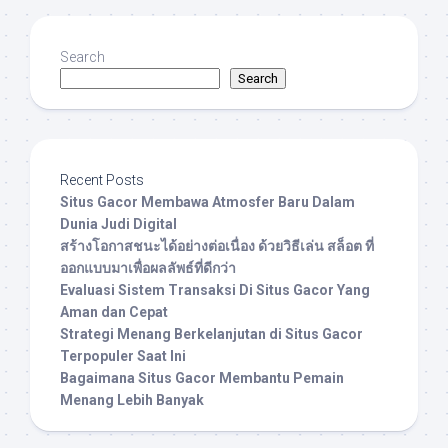
Search
Search
Recent Posts
Situs Gacor Membawa Atmosfer Baru Dalam
Dunia Judi Digital
สร้างโอกาสชนะได้อย่างต่อเนื่อง ด้วยวิธีเล่น สล็อต ที่
ออกแบบมาเพื่อผลลัพธ์ที่ดีกว่า
Evaluasi Sistem Transaksi Di Situs Gacor Yang
Aman dan Cepat
Strategi Menang Berkelanjutan di Situs Gacor
Terpopuler Saat Ini
Bagaimana Situs Gacor Membantu Pemain
Menang Lebih Banyak