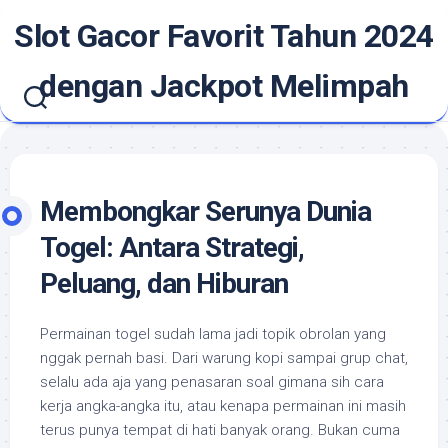
Skip
Slot Gacor Favorit Tahun 2024
to
content
dengan Jackpot Melimpah
Membongkar Serunya Dunia
Togel: Antara Strategi,
Peluang, dan Hiburan
Permainan togel sudah lama jadi topik obrolan yang
nggak pernah basi. Dari warung kopi sampai grup chat,
selalu ada aja yang penasaran soal gimana sih cara
kerja angka-angka itu, atau kenapa permainan ini masih
terus punya tempat di hati banyak orang. Bukan cuma