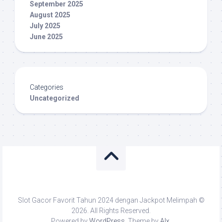
September 2025
August 2025
July 2025
June 2025
Categories
Uncategorized
Slot Gacor Favorit Tahun 2024 dengan Jackpot Melimpah ©
2026. All Rights Reserved.
Powered by
WordPress
. Theme by
Alx
.