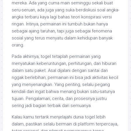
mereka. Ada yang cuma main seminggu sekali buat
seru-seruan, ada juga yang suka berdiskusi soal angka-
angka terbaru kaya lagi bahas teori konspirasi versi
ringan. Intinya, permainan ini tumbuh bukan hanya
sebagai ajang taruhan, tapi juga sebagai fenomena
sosial yang terus menyatu dalam kehidupan banyak
orang.
Pada akhirnya, togel tetaplah permainan yang
menyatukan keberuntungan, perhitungan, dan hiburan
dalam satu paket. Asal dijalani dengan santai dan
nggak berlebihan, permainan ini bisa jadi aktivitas kecil
yang menyenangkan. Yang penting, selalu pegang
kendali dan ingat bahwa menang bukan satu-satunya
tujuan. Pengalaman, cerita, dan prosesnya justru
sering jadi bagian terbaik dari semuanya.
Kalau kamu tertarik menjelajahi dunia togel lebih
dalam, pastikan selalu bermain di platform terpercaya,