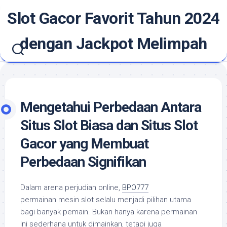
Skip
Slot Gacor Favorit Tahun 2024
to
content
dengan Jackpot Melimpah
Mengetahui Perbedaan Antara
Situs Slot Biasa dan Situs Slot
Gacor yang Membuat
Perbedaan Signifikan
Dalam arena perjudian online,
BPO777
permainan mesin slot selalu menjadi pilihan utama
bagi banyak pemain. Bukan hanya karena permainan
ini sederhana untuk dimainkan, tetapi juga