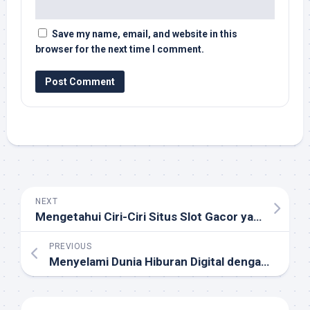
Save my name, email, and website in this
browser for the next time I comment.
NEXT
Mengetahui Ciri-Ciri Situs Slot Gacor yang Selalu Menyediakan Jackpot Besar
PREVIOUS
Menyelami Dunia Hiburan Digital dengan Strategi Cerdas