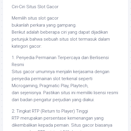
Ciri-Ciri Situs Slot Gacor
Memilih situs slot gacor
bukanlah perkara yang gampang.
Berikut adalah beberapa ciri yang dapat dijadikan
petunjuk bahwa sebuah situs slot termasuk dalam
kategori gacor:
1. Penyedia Permainan Terpercaya dan Berlisensi
Resmi
Situs gacor umumnya menjalin kerjasama dengan
penyedia permainan slot terkenal seperti
Microgaming, Pragmatic Play, Playtech,
dan sejenisnya. Pastikan situs ini memiliki lisensi resmi
dari badan pengatur perjudian yang diakui.
2. Tingkat RTP (Return to Player) Tinggi
RTP merupakan persentase kemenangan yang
dikembalikan kepada pemain. Situs gacor biasanya