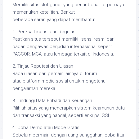
Memilih situs slot gacor yang benar-benar terpercaya
memerlukan ketelitian. Berikut
beberapa saran yang dapat membantu:
1. Periksa Lisensi dan Regulasi
Pastikan situs tersebut memiliki lisensi resmi dari
badan pengawas perjudian internasional seperti
PAGCOR, MGA, atau lembaga terkait di Indonesia.
2. Tinjau Reputasi dan Ulasan
Baca ulasan dari pemain lainnya di forum
atau platform media sosial untuk mengetahui
pengalaman mereka.
3. Lindungi Data Pribadi dan Keuangan
Pilihlah situs yang menerapkan sistem keamanan data
dan transaksi yang handal, seperti enkripsi SSL.
4. Coba Demo atau Mode Gratis
Sebelum bermain dengan uang sungguhan, coba fitur