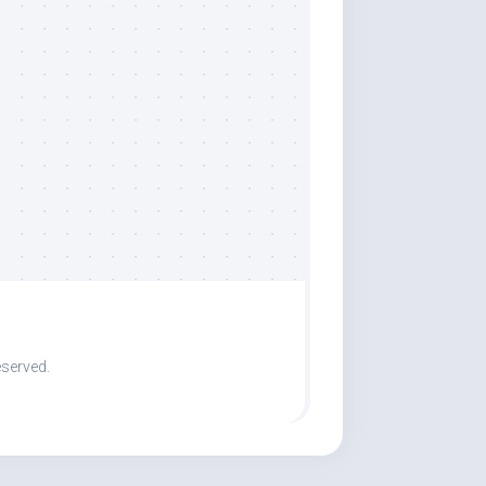
served.