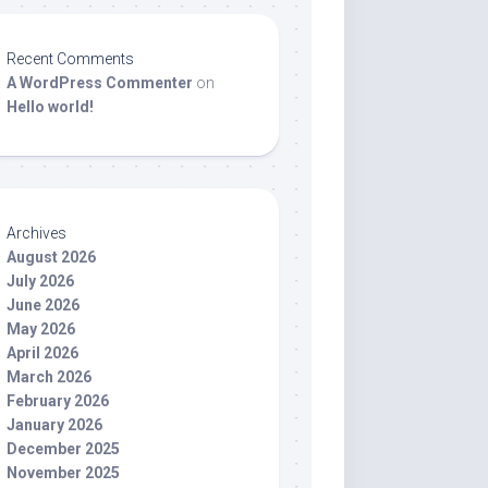
Recent Comments
A WordPress Commenter
on
Hello world!
Archives
August 2026
July 2026
June 2026
May 2026
April 2026
March 2026
February 2026
January 2026
December 2025
November 2025