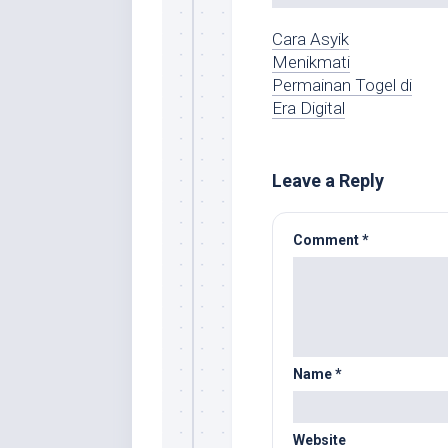
Cara Asyik
Menikmati
Permainan Togel di
Era Digital
Leave a Reply
Comment
*
Name
*
Website