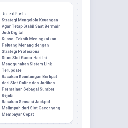
Recent Posts
Strategi Mengelola Keuangan
Agar Tetap Stabil Saat Bermain
Judi Digital
Kuasai Teknik Meningkatkan
Peluang Menang dengan
Strategi Profesional
Situs Slot Gacor Hari Ini
Menggunakan Sistem Link
Terupdate
Rasakan Keuntungan Berlipat
dari Slot Online dan Jadikan
Permainan Sebagai Sumber
Rejeki!
Rasakan Sensasi Jackpot
Melimpah dari Slot Gacor yang
Membayar Cepat