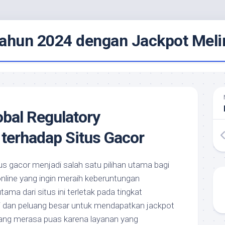
 Tahun 2024 dengan Jackpot Mel
bal Regulatory
terhadap Situs Gacor
us gacor menjadi salah satu pilihan utama bagi
online yang ingin meraih keberuntungan
ma dari situs ini terletak pada tingkat
 dan peluang besar untuk mendapatkan jackpot
ang merasa puas karena layanan yang