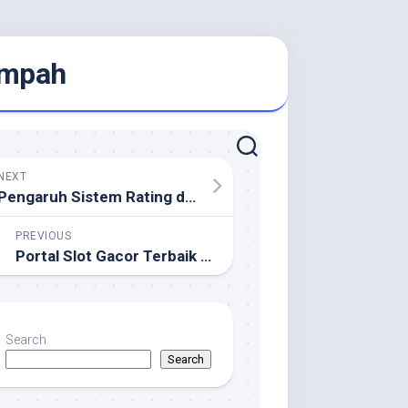
impah
NEXT
Pengaruh Sistem Rating dan Review dalam Meningkatkan Kepercayaan di Situs Gacor
PREVIOUS
Portal Slot Gacor Terbaik dengan Sistem Situs Toto Terpercaya
Search
Search