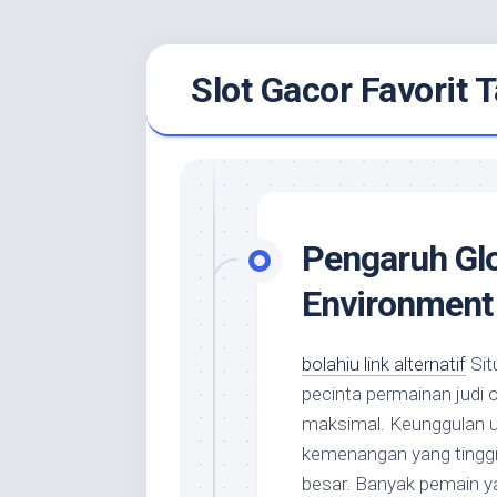
Skip
Slot Gacor Favorit
to
content
Pengaruh Glo
Environment 
bolahiu link alternatif
Sit
pecinta permainan judi 
maksimal. Keunggulan uta
kemenangan yang tinggi
besar. Banyak pemain y