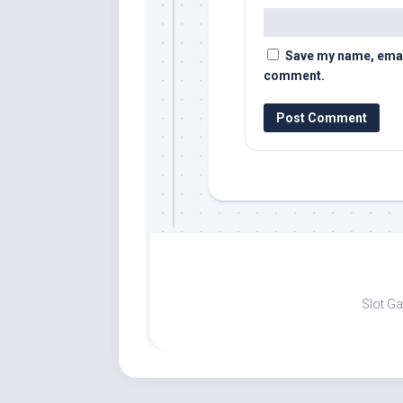
Save my name, email,
comment.
Slot G