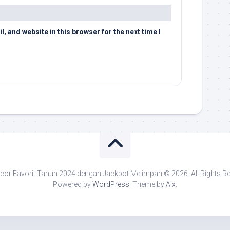
 and website in this browser for the next time I
acor Favorit Tahun 2024 dengan Jackpot Melimpah © 2026. All Rights Re
Powered by
WordPress
. Theme by
Alx
.