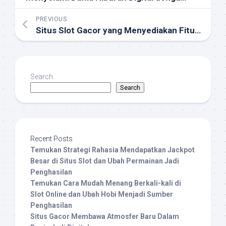
PREVIOUS
Situs Slot Gacor yang Menyediakan Fitur Autospin dan Fitur Lain yang Memudahkan Pemain
Search
Search
Recent Posts
Temukan Strategi Rahasia Mendapatkan Jackpot
Besar di Situs Slot dan Ubah Permainan Jadi
Penghasilan
Temukan Cara Mudah Menang Berkali-kali di
Slot Online dan Ubah Hobi Menjadi Sumber
Penghasilan
Situs Gacor Membawa Atmosfer Baru Dalam