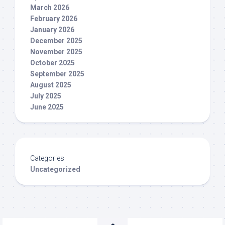
March 2026
February 2026
January 2026
December 2025
November 2025
October 2025
September 2025
August 2025
July 2025
June 2025
Categories
Uncategorized