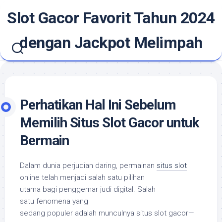
Skip
Slot Gacor Favorit Tahun 2024
to
content
dengan Jackpot Melimpah
Perhatikan Hal Ini Sebelum
Memilih Situs Slot Gacor untuk
Bermain
Dalam dunia perjudian daring, permainan
situs slot
online telah menjadi salah satu pilihan
utama bagi penggemar judi digital. Salah
satu fenomena yang
sedang populer adalah munculnya situs slot gacor—