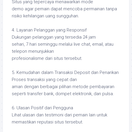
Situs yang tepercaya menawarkan mode
demo agar pemain dapat mencoba permainan tanpa
risiko kehilangan uang sungguhan.
4. Layanan Pelanggan yang Responsif
Dukungan pelanggan yang tersedia 24 jam
sehari, 7 hari seminggu melalui live chat, email, atau
telepon menunjukkan
profesionalisme dari situs tersebut.
5. Kemudahan dalam Transaksi Deposit dan Penarikan
Proses transaksi yang cepat dan
aman dengan berbagai pilihan metode pembayaran
seperti transfer bank, dompet elektronik, dan pulsa.
6. Ulasan Positif dari Pengguna
Lihat ulasan dan testimoni dari pemain lain untuk
memastikan reputasi situs tersebut.