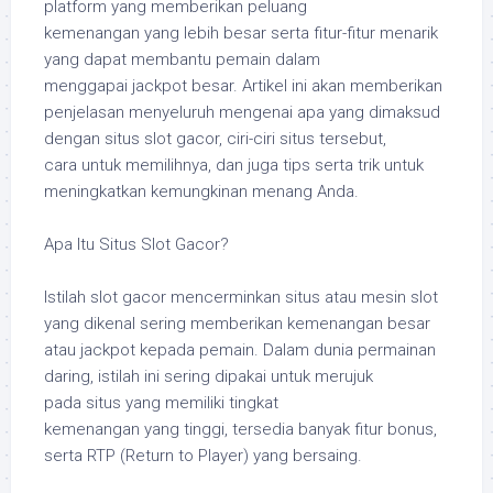
platform yang memberikan peluang
kemenangan yang lebih besar serta fitur-fitur menarik
yang dapat membantu pemain dalam
menggapai jackpot besar. Artikel ini akan memberikan
penjelasan menyeluruh mengenai apa yang dimaksud
dengan situs slot gacor, ciri-ciri situs tersebut,
cara untuk memilihnya, dan juga tips serta trik untuk
meningkatkan kemungkinan menang Anda.
Apa Itu Situs Slot Gacor?
Istilah slot gacor mencerminkan situs atau mesin slot
yang dikenal sering memberikan kemenangan besar
atau jackpot kepada pemain. Dalam dunia permainan
daring, istilah ini sering dipakai untuk merujuk
pada situs yang memiliki tingkat
kemenangan yang tinggi, tersedia banyak fitur bonus,
serta RTP (Return to Player) yang bersaing.