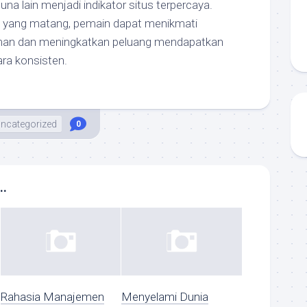
guna lain menjadi indikator situs terpercaya.
 yang matang, pemain dapat menikmati
an dan meningkatkan peluang mendapatkan
ra konsisten.
ncategorized
0
..
Rahasia Manajemen
Menyelami Dunia