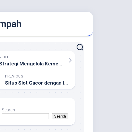
impah
NEXT
Strategi Mengelola Kemenangan di Situs Gacor Secara Optimal
PREVIOUS
Situs Slot Gacor dengan Interface Mudah dan Intuitif
Search
Search