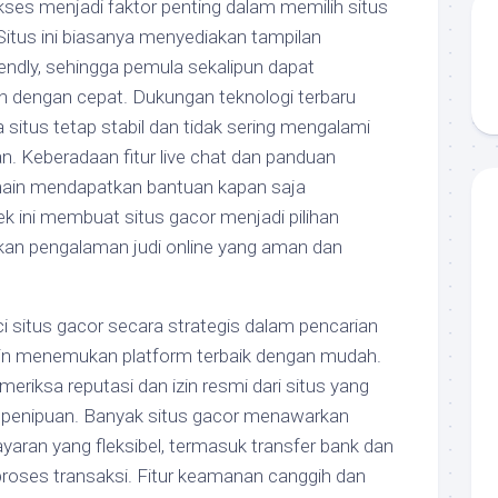
kses menjadi faktor penting dalam memilih situs
Situs ini biasanya menyediakan tampilan
endly, sehingga pemula sekalipun dapat
dengan cepat. Dukungan teknologi terbaru
itus tetap stabil dan tidak sering mengalami
. Keberadaan fitur live chat dan panduan
in mendapatkan bantuan kapan saja
 ini membuat situs gacor menjadi pilihan
an pengalaman judi online yang aman dan
 situs gacor secara strategis dalam pencarian
n menemukan platform terbaik dengan mudah.
eriksa reputasi dan izin resmi dari situs yang
ari penipuan. Banyak situs gacor menawarkan
aran yang fleksibel, termasuk transfer bank dan
roses transaksi. Fitur keamanan canggih dan