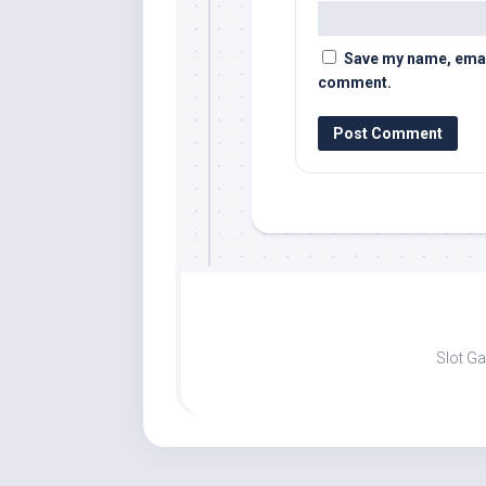
Save my name, email,
comment.
Slot G