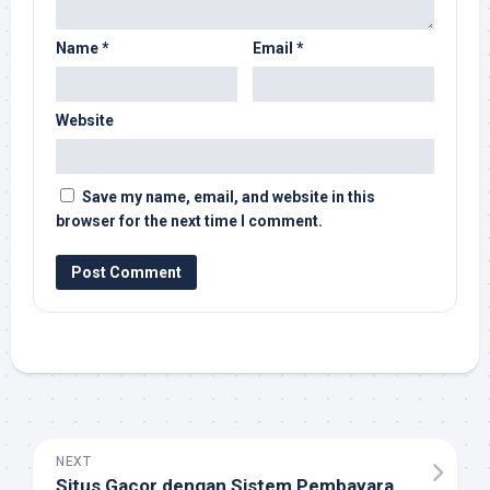
Name
*
Email
*
Website
Save my name, email, and website in this
browser for the next time I comment.
NEXT
Situs Gacor dengan Sistem Pembayaran yang Cepat dan Aman